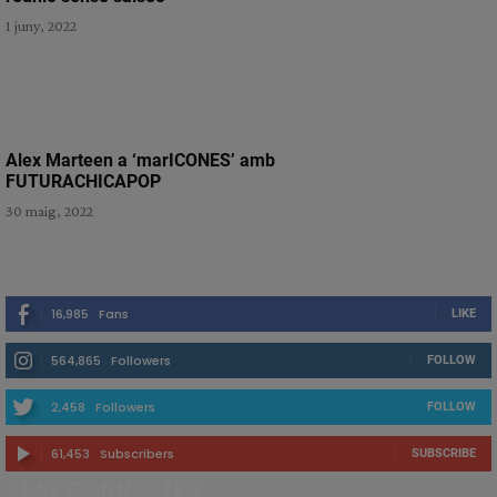
1 juny, 2022
Alex Marteen a ‘marICONES’ amb
FUTURACHICAPOP
30 maig, 2022
16,985
Fans
LIKE
564,865
Followers
FOLLOW
2,458
Followers
FOLLOW
61,453
Subscribers
SUBSCRIBE
STAY CONNECTED