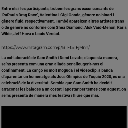
Entre els i les participants, trobem les grans exconcursants de
‘
RuPaul’s Drag Race
’, Valentina i Gigi Goode, gènere no binari i
gènere fluid, respectivament. També apareixen altres
artistes trans
o de gènere no conforme com Shea Diamond, Alok Vaid-Menon, Karis
Wilde, Jeff Hova o Louis Verdad.
https://www.instagram.com/p/B_FtS1FjMnh/
La col·laboració de Sam Smith i Demi Lovato, d’aquesta manera,
se’ns presenta com una gran aliada per
alleugerir-nos el
confinament
. La cançó és molt moguda i el videoclip, a banda
d’aparentar un homenatge als
Jocs Olímpics de Tòquio 2020
, és una
celebració de la diversitat
. Sembla que Sam Smith ha decidit
arraconar les balades a un costat i apostar per temes com aquest, on
se’ns presenta de manera
més festiva i lliure que mai
.