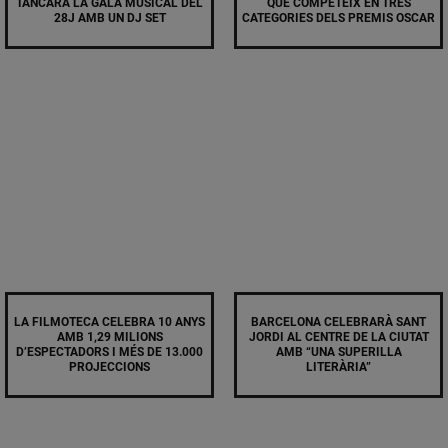
TANCARÀ LA GALA MUSICAL DEL
QUE COMPETEIX EN TRES
28J AMB UN DJ SET
CATEGORIES DELS PREMIS OSCAR
LA FILMOTECA CELEBRA 10 ANYS
BARCELONA CELEBRARÀ SANT
AMB 1,29 MILIONS
JORDI AL CENTRE DE LA CIUTAT
D’ESPECTADORS I MÉS DE 13.000
AMB “UNA SUPERILLA
PROJECCIONS
LITERÀRIA”