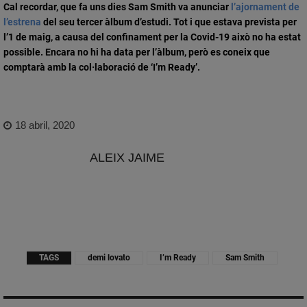
Cal recordar, que fa uns dies Sam Smith va anunciar
l’ajornament de
l’estrena
del seu tercer àlbum d’estudi. Tot i que estava prevista per
l’1 de maig, a causa del confinament per la
Covid-19
això no ha estat
possible. Encara no hi ha data per l’àlbum, però es coneix que
comptarà amb la col·laboració de ‘
I’m Ready
’.
18 abril, 2020
ALEIX JAIME
TAGS
demi lovato
I’m Ready
Sam Smith