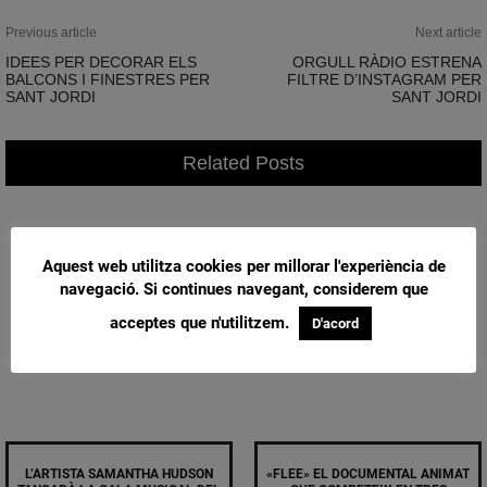
Previous article
Next article
IDEES PER DECORAR ELS
ORGULL RÀDIO ESTRENA
BALCONS I FINESTRES PER
FILTRE D’INSTAGRAM PER
SANT JORDI
SANT JORDI
Related Posts
Aquest web utilitza cookies per millorar l'experiència de
navegació. Si continues navegant, considerem que
acceptes que n'utilitzem.
D'acord
L’ARTISTA SAMANTHA HUDSON
«FLEE» EL DOCUMENTAL ANIMAT