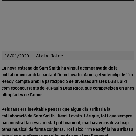
18/04/2020 - Aleix Jaime 
La nova estrena de Sam Smith ha vingut acompanyada de la
col·laboració amb la cantant Demi Lovato. A més, el videoclip de ‘I’m
Ready’ compta amb la participació de diverses artistes LGBT, així
com exconcursants de RuPaul‘s Drag Race, que competeixen en unes
olimpíades de l’amor.
Pels fans era inevitable pensar que algun dia arribaria la
col·laboració de
Sam Smith
i
Demi Lovato
. I és que, tot i que sempre
han mostrat la seva amistat públicament, mai havien realitzat cap
tema musical de forma conjunta. Tot i això, ‘
I’m Ready
’ ja ha arribat a
totes les plataformes per alleugerir-nos el confinament.