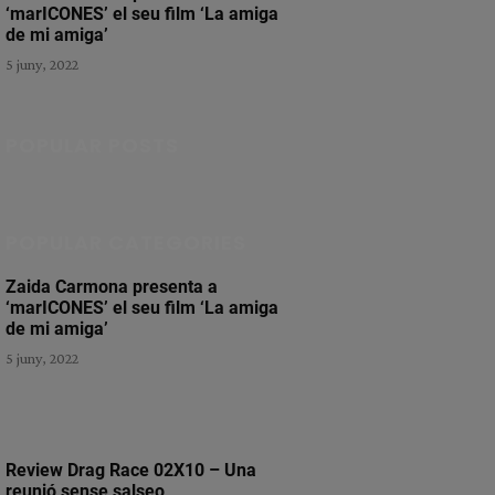
‘marICONES’ el seu film ‘La amiga
de mi amiga’
5 juny, 2022
POPULAR POSTS
POPULAR CATEGORIES
Zaida Carmona presenta a
‘marICONES’ el seu film ‘La amiga
de mi amiga’
5 juny, 2022
Review Drag Race 02X10 – Una
reunió sense salseo