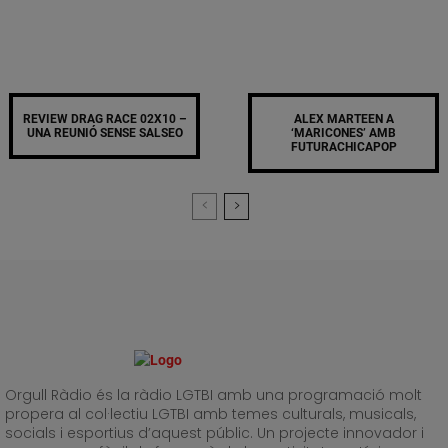
REVIEW DRAG RACE 02X10 –
ALEX MARTEEN A
UNA REUNIÓ SENSE SALSEO
‘MARICONES’ AMB
FUTURACHICAPOP
Orgull Ràdio és la ràdio LGTBI amb una programació molt
propera al col·lectiu LGTBI amb temes culturals, musicals,
socials i esportius d’aquest públic. Un projecte innovador i