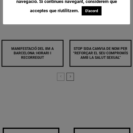
navegació. Si continues navegant, considerem que
acceptes que n'utilitzem.
D'acord
MANIFESTACIÓ DEL 8M A
STOP SIDA CANVIA DE NOM PER
BARCELONA: HORARI I
“REFORÇAR EL SEU COMPROMÍS
RECORREGUT
AMB LA SALUT SEXUAL”