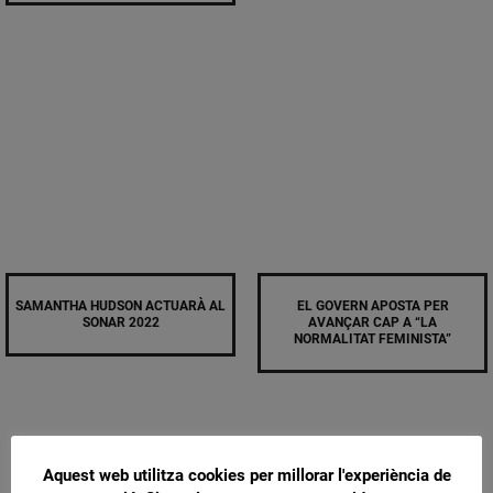
SAMANTHA HUDSON ACTUARÀ AL
EL GOVERN APOSTA PER
SONAR 2022
AVANÇAR CAP A “LA
NORMALITAT FEMINISTA”
Aquest web utilitza cookies per millorar l'experiència de