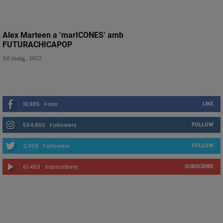
Alex Marteen a ‘marICONES’ amb
FUTURACHICAPOP
30 maig, 2022
16,985
Fans
LIKE
564,865
Followers
FOLLOW
2,458
Followers
FOLLOW
61,453
Subscribers
SUBSCRIBE
STAY CONNECTED