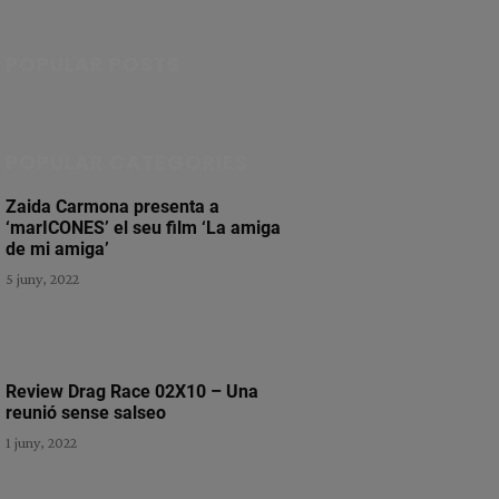
POPULAR POSTS
POPULAR CATEGORIES
Zaida Carmona presenta a
‘marICONES’ el seu film ‘La amiga
de mi amiga’
5 juny, 2022
Review Drag Race 02X10 – Una
reunió sense salseo
1 juny, 2022