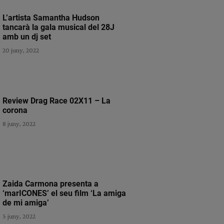
L’artista Samantha Hudson
tancarà la gala musical del 28J
amb un dj set
20 juny, 2022
Review Drag Race 02X11 – La
corona
8 juny, 2022
Zaida Carmona presenta a
‘marICONES’ el seu film ‘La amiga
de mi amiga’
5 juny, 2022