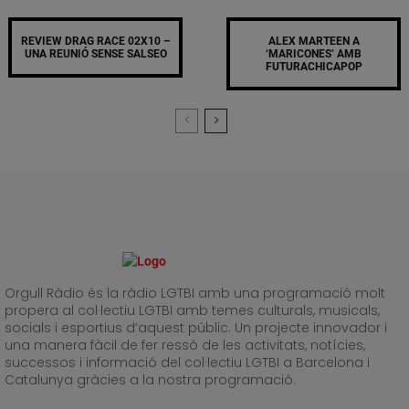
REVIEW DRAG RACE 02X10 –
ALEX MARTEEN A
UNA REUNIÓ SENSE SALSEO
‘MARICONES’ AMB
FUTURACHICAPOP
Orgull Ràdio és la ràdio LGTBI amb una programació molt
propera al col·lectiu LGTBI amb temes culturals, musicals,
socials i esportius d’aquest públic. Un projecte innovador i
una manera fàcil de fer ressò de les activitats, notícies,
successos i informació del col·lectiu LGTBI a Barcelona i
Catalunya gràcies a la nostra programació.