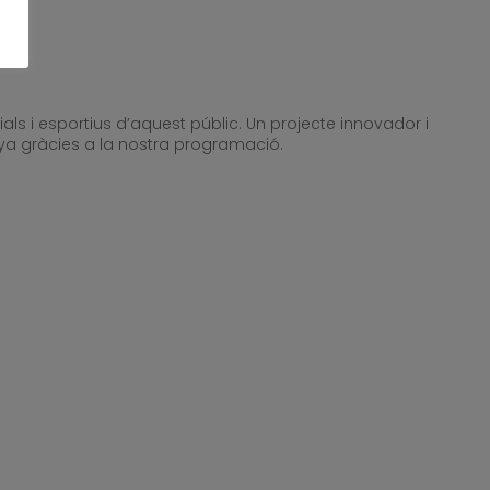
ls i esportius d’aquest públic. Un projecte innovador i
unya gràcies a la nostra programació.