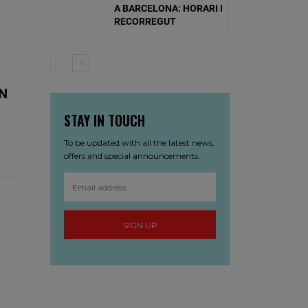
A BARCELONA: HORARI I
RECORREGUT
IN
STAY IN TOUCH
To be updated with all the latest news,
offers and special announcements.
SIGN UP