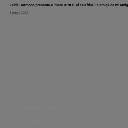
Zaida Carmona presenta a ‘marICONES’ el seu film ‘La amiga de mi amig
5 juny, 2022
POPULAR POSTS
POPULAR CATEGORIES