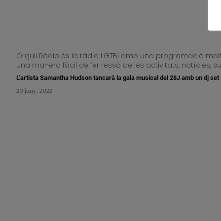
Orgull Ràdio és la ràdio LGTBI amb una programació molt p
una manera fàcil de fer ressò de les activitats, notícies,
L’artista Samantha Hudson tancarà la gala musical del 28J amb un dj set
20 juny, 2022