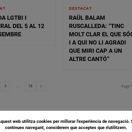
AT
DESTACAT
A LGTBI I
RAÜL BALAM
RAL DEL 5 AL 12
RUSCALLEDA: “TINC
ESEMBRE
MOLT CLAR EL QUE SÓ
I A QUI NO LI AGRADI
QUE MIRI CAP A UN
ALTRE CANTÓ”
...
Page 1
3
18
quest web utilitza cookies per millorar l'experiència de navegació. 
continues navegant, considerem que acceptes que n'utilitzem.