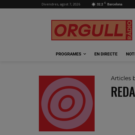
C
Divendres, agost 7, 2026
32.2
Barcelona
PROGRAMES
EN DIRECTE
NOT
Articles 
REDA