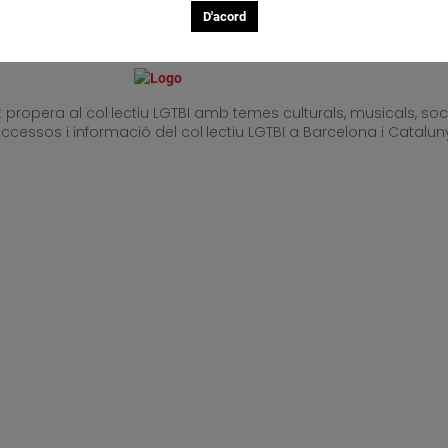
D'acord
ropera al col·lectiu LGTBI amb temes culturals, musicals, socia
 successos i informació del col·lectiu LGTBI a Barcelona i Catal