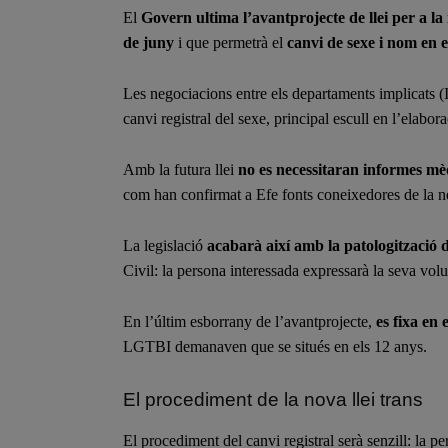
El
Govern ultima l’avantprojecte de llei per a la 
de juny
i que permetrà el
canvi de sexe i nom en e
Les negociacions entre els departaments implicats (I
canvi registral del sexe, principal escull en l’elabor
Amb la futura llei
no es necessitaran informes mèd
com han confirmat a Efe fonts coneixedores de la n
La legislació
acabarà així amb la patologització d
Civil: la persona interessada expressarà la seva volu
En l’últim esborrany de l’avantprojecte,
es fixa en 
LGTBI demanaven que se situés en els 12 anys.
El procediment de la nova llei trans
El procediment del canvi registral serà senzill: la p