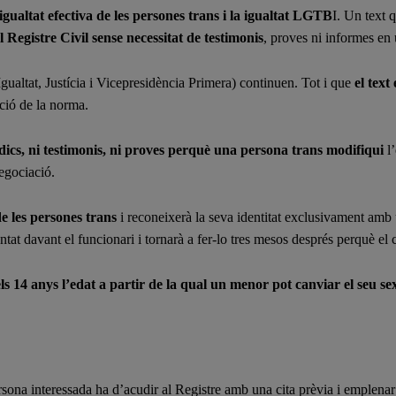
igualtat efectiva de les persones trans i la igualtat LGTB
I. Un text 
l Registre Civil sense necessitat de testimonis
, proves ni informes en 
gualtat, Justícia i Vicepresidència Primera) continuen. Tot i que
el text
ació de la norma.
ics, ni testimonis, ni proves perquè una persona trans modifiqui
l’
egociació.
e les persones trans
i reconeixerà la seva identitat exclusivament amb 
ntat davant el funcionari i tornarà a fer-lo tres mesos després perquè el c
els 14 anys l’edat a partir de la qual un menor pot canviar el seu sex
ersona interessada ha d’acudir al Registre amb una cita prèvia i emplenar