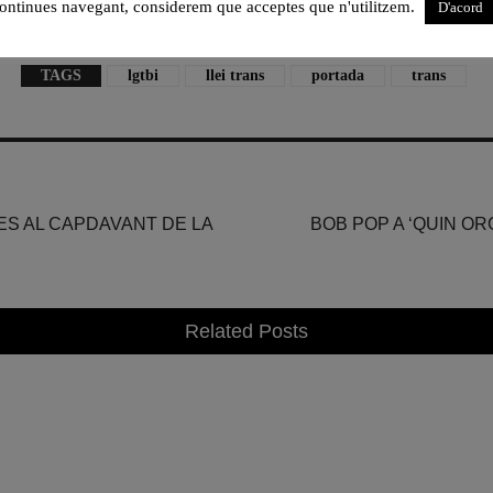
ontinues navegant, considerem que acceptes que n'utilitzem.
D'acord
TAGS
lgtbi
llei trans
portada
trans
S AL CAPDAVANT DE LA
BOB POP A ‘QUIN OR
Related Posts