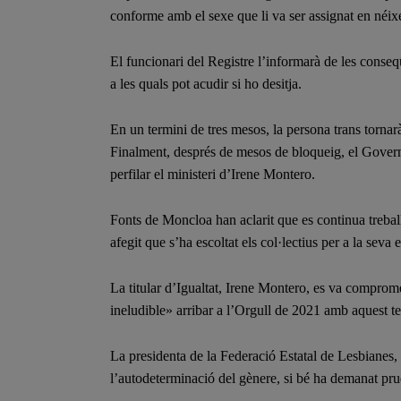
conforme amb el sexe que li va ser assignat en néixer
El funcionari del Registre l’informarà de les conseqü
a les quals pot acudir si ho desitja.
En un termini de tres mesos, la persona trans tornarà 
Finalment, després de mesos de bloqueig, el Govern
perfilar el ministeri d’Irene Montero.
Fonts de Moncloa han aclarit que es continua treball
afegit que s’ha escoltat els col·lectius per a la seva 
La titular d’Igualtat, Irene Montero, es va comprome
ineludible» arribar a l’Orgull de 2021 amb aquest te
La presidenta de la Federació Estatal de Lesbianes,
l’autodeterminació del gènere, si bé ha demanat pru