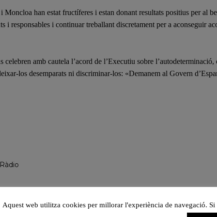
 Moncloa han estat fructíferes i estan donant resultats positius per al ben
s i responsables i continuar treballant discretament per a aconseguir aco
ns celebren amb cautela l’acord de l’Executiu sobre l’autodeterminació,
eixar-los desemparats ni discriminar-los: «Demanem al Govern d’Espany
 Ràdio
Aquest web utilitza cookies per millorar l'experiència de navegació. Si