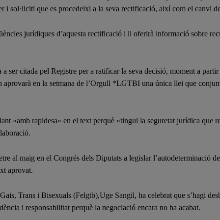
 i sol·liciti que es procedeixi a la seva rectificació, així com el canvi 
ències jurídiques d’aquesta rectificació i li oferirà informació sobre re
a ser citada pel Registre per a ratificar la seva decisió, moment a partir
 aprovarà en la setmana de l’Orgull *LGTBI una única llei que conjumin
ant «amb rapidesa» en el text perquè «tingui la seguretat jurídica que re
elaboració.
tre al maig en el Congrés dels Diputats a legislar l’autodeterminació del
xt aprovat.
 Gais, Trans i Bisexuals (Felgtb),Uge Sangil, ha celebrat que s’hagi de
dència i responsabilitat perquè la negociació encara no ha acabat.