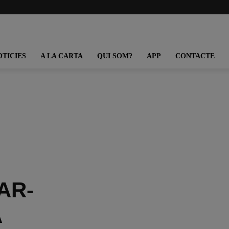
OTICIES
A LA CARTA
QUI SOM?
APP
CONTACTE
AR-
A