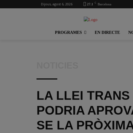
C
Dijous, agost 6, 2026
27.1
Barcelona
PROGRAMES
EN DIRECTE
N
NOTICIES
LA LLEI TRANS
PODRIA APROV
SE LA PRÒXIM