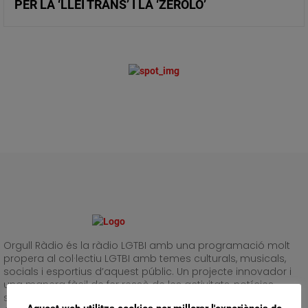
PER LA ‘LLEI TRANS’ I LA ‘ZEROLO’
Orgull Ràdio és la ràdio LGTBI amb una programació molt
propera al col·lectiu LGTBI amb temes culturals, musicals,
socials i esportius d’aquest públic. Un projecte innovador i
una manera fàcil de fer ressò de les activitats, notícies,
successos i informació del col·lectiu LGTBI a Barcelona i