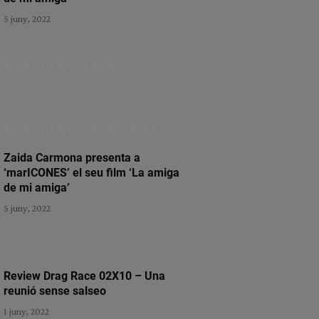
5 juny, 2022
POPULAR POSTS
POPULAR CATEGORIES
Zaida Carmona presenta a
‘marICONES’ el seu film ‘La amiga
de mi amiga’
5 juny, 2022
Review Drag Race 02X10 – Una
reunió sense salseo
1 juny, 2022