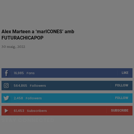
Alex Marteen a ‘marICONES’ amb
FUTURACHICAPOP
30 maig, 2022
16,985
Fans
LIKE
564,865
Followers
FOLLOW
2,458
Followers
FOLLOW
61,453
Subscribers
SUBSCRIBE
STAY CONNECTED