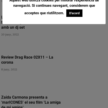
Aquest web utilitza cookies per millorar l'experiència de
Catalunya gràcies a la nostra programació.
navegació. Si continues navegant, considerem que
acceptes que n'utilitzem.
D'acord
L’artista Samantha Hudson
tancarà la gala musical del 28J
amb un dj set
20 juny, 2022
Review Drag Race 02X11 – La
corona
8 juny, 2022
Zaida Carmona presenta a
‘marICONES’ el seu film ‘La amiga
de mi amiga’