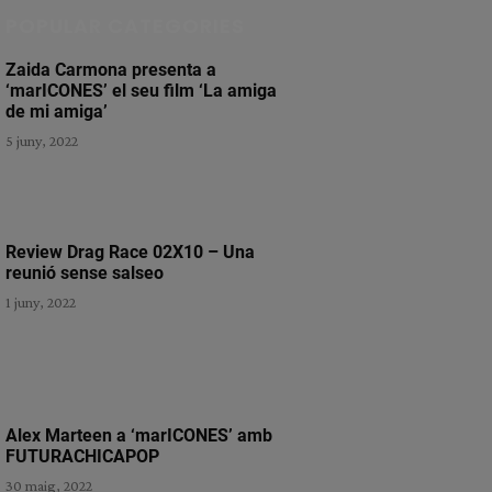
POPULAR CATEGORIES
Zaida Carmona presenta a
‘marICONES’ el seu film ‘La amiga
de mi amiga’
5 juny, 2022
Review Drag Race 02X10 – Una
reunió sense salseo
1 juny, 2022
Alex Marteen a ‘marICONES’ amb
FUTURACHICAPOP
30 maig, 2022