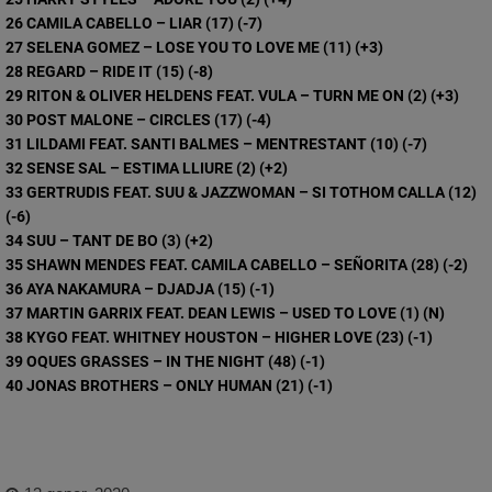
26 CAMILA CABELLO – LIAR (17) (-7)
27 SELENA GOMEZ – LOSE YOU TO LOVE ME (11) (+3)
28 REGARD – RIDE IT (15) (-8)
29 RITON & OLIVER HELDENS FEAT. VULA – TURN ME ON (2) (+3)
30 POST MALONE – CIRCLES (17) (-4)
31 LILDAMI FEAT. SANTI BALMES – MENTRESTANT (10) (-7)
32 SENSE SAL – ESTIMA LLIURE (2) (+2)
33 GERTRUDIS FEAT. SUU & JAZZWOMAN – SI TOTHOM CALLA (12)
(-6)
34 SUU – TANT DE BO (3) (+2)
35 SHAWN MENDES FEAT. CAMILA CABELLO – SEÑORITA (28) (-2)
36 AYA NAKAMURA – DJADJA (15) (-1)
37 MARTIN GARRIX FEAT. DEAN LEWIS – USED TO LOVE (1) (N)
38 KYGO FEAT. WHITNEY HOUSTON – HIGHER LOVE (23) (-1)
39 OQUES GRASSES – IN THE NIGHT (48) (-1)
40 JONAS BROTHERS – ONLY HUMAN (21) (-1)