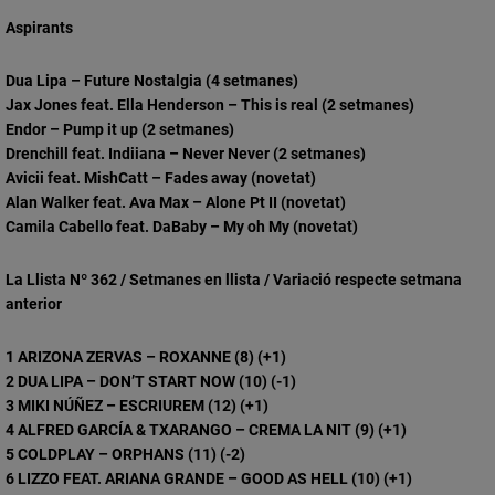
Aspirants
Dua Lipa – Future Nostalgia (4 setmanes)
Jax Jones feat. Ella Henderson – This is real (2 setmanes)
Endor – Pump it up (2 setmanes)
Drenchill feat. Indiiana – Never Never (2 setmanes)
Avicii feat. MishCatt – Fades away (novetat)
Alan Walker feat. Ava Max – Alone Pt II (novetat)
Camila Cabello feat. DaBaby – My oh My (novetat)
La Llista Nº 362 / Setmanes en llista / Variació respecte setmana
anterior
1 ARIZONA ZERVAS – ROXANNE (8) (+1)
2 DUA LIPA – DON’T START NOW (10) (-1)
3 MIKI NÚÑEZ – ESCRIUREM (12) (+1)
4 ALFRED GARCÍA & TXARANGO – CREMA LA NIT (9) (+1)
5 COLDPLAY – ORPHANS (11) (-2)
6 LIZZO FEAT. ARIANA GRANDE – GOOD AS HELL (10) (+1)