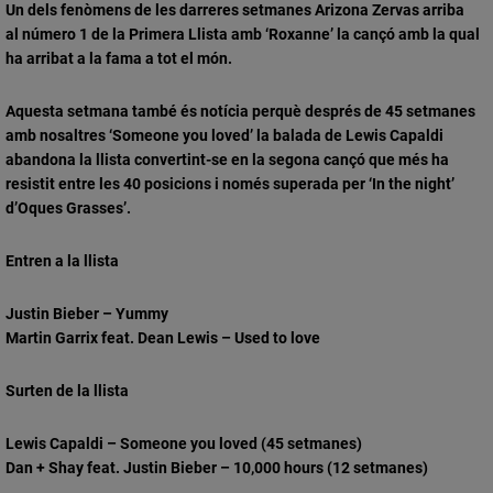
Un dels fenòmens de les darreres setmanes
Arizona Zervas
arriba
al
número 1
de la Primera Llista amb
‘Roxanne’
la cançó amb la qual
ha arribat a la fama a tot el món.
Aquesta setmana també és notícia perquè
després de 45 setmanes
amb nosaltres ‘Someone you loved’ la balada de Lewis Capaldi
abandona la llista
convertint-se en la segona cançó que més ha
resistit entre les 40 posicions i només superada per ‘In the night’
d’Oques Grasses’.
Entren a la llista
Justin Bieber – Yummy
Martin Garrix feat. Dean Lewis – Used to love
Surten de la llista
Lewis Capaldi – Someone you loved (45 setmanes)
Dan + Shay feat. Justin Bieber – 10,000 hours (12 setmanes)