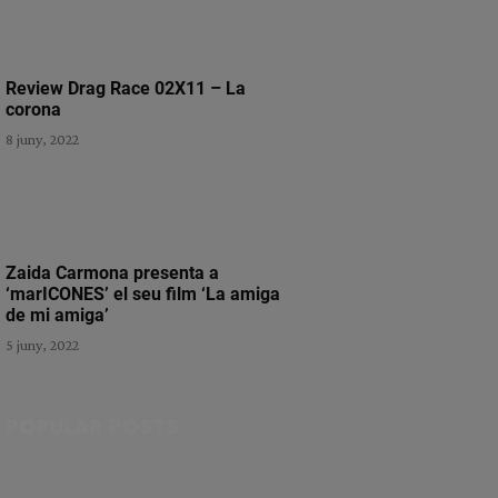
Review Drag Race 02X11 – La
corona
8 juny, 2022
Zaida Carmona presenta a
‘marICONES’ el seu film ‘La amiga
de mi amiga’
5 juny, 2022
POPULAR POSTS