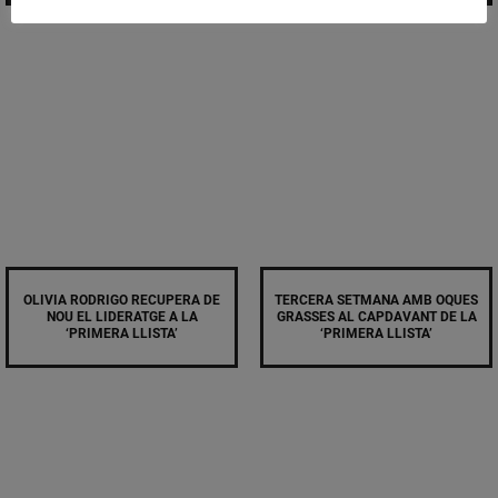
OLIVIA RODRIGO RECUPERA DE
TERCERA SETMANA AMB OQUES
NOU EL LIDERATGE A LA
GRASSES AL CAPDAVANT DE LA
‘PRIMERA LLISTA’
‘PRIMERA LLISTA’