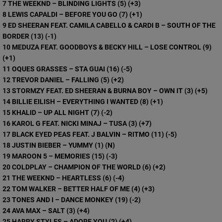
7 THE WEEKND – BLINDING LIGHTS (5) (+3)
8 LEWIS CAPALDI – BEFORE YOU GO (7) (+1)
9 ED SHEERAN FEAT. CAMILA CABELLO & CARDI B – SOUTH OF THE
BORDER (13) (-1)
10 MEDUZA FEAT. GOODBOYS & BECKY HILL – LOSE CONTROL (9)
(+1)
11 OQUES GRASSES – STA GUAI (16) (-5)
12 TREVOR DANIEL – FALLING (5) (+2)
13 STORMZY FEAT. ED SHEERAN & BURNA BOY – OWN IT (3) (+5)
14 BILLIE EILISH – EVERYTHING I WANTED (8) (+1)
15 KHALID – UP ALL NIGHT (7) (-2)
16 KAROL G FEAT. NICKI MINAJ – TUSA (3) (+7)
17 BLACK EYED PEAS FEAT. J BALVIN – RITMO (11) (-5)
18 JUSTIN BIEBER – YUMMY (1) (N)
19 MAROON 5 – MEMORIES (15) (-3)
20 COLDPLAY – CHAMPION OF THE WORLD (6) (+2)
21 THE WEEKND – HEARTLESS (6) (-4)
22 TOM WALKER – BETTER HALF OF ME (4) (+3)
23 TONES AND I – DANCE MONKEY (19) (-2)
24 AVA MAX – SALT (3) (+4)
25 HARRY STYLES – ADORE YOU (2) (+4)