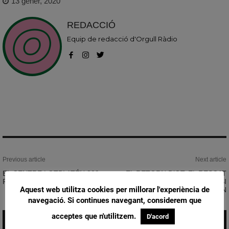
13 gener, 2020
REDACCIÓ
Equip de redacció d'Orgull Ràdio
Previous article
Next article
EL CENTRE LGTBI ATÉN 309
EL RETORN D’OT, EL RESCAT
PERSONES EN EL PRIMER ANY
DE DICAPRIO I LA QUASI
Aquest web utilitza cookies per millorar l'experiència de
MORT DE ZAC EFRON
navegació. Si continues navegant, considerem que
acceptes que n'utilitzem.
D'acord
Related Posts