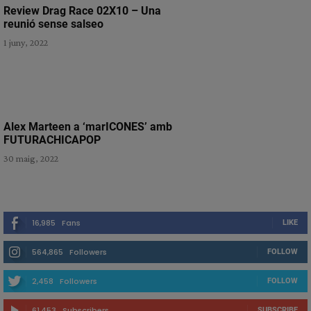
Review Drag Race 02X10 – Una
reunió sense salseo
1 juny, 2022
Alex Marteen a ‘marICONES’ amb
FUTURACHICAPOP
30 maig, 2022
16,985
Fans
LIKE
564,865
Followers
FOLLOW
2,458
Followers
FOLLOW
61,453
Subscribers
SUBSCRIBE