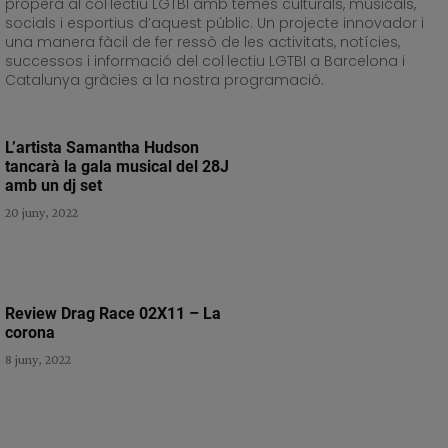
propera al col·lectiu LGTBI amb temes culturals, musicals,
socials i esportius d’aquest públic. Un projecte innovador i
una manera fàcil de fer ressò de les activitats, notícies,
successos i informació del col·lectiu LGTBI a Barcelona i
Catalunya gràcies a la nostra programació.
L’artista Samantha Hudson
tancarà la gala musical del 28J
amb un dj set
20 juny, 2022
Review Drag Race 02X11 – La
corona
8 juny, 2022