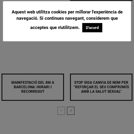
Aquest web utilitza cookies per millorar l'experiència de
navegació. Si continues navegant, considerem que
acceptes que n'utilitzem.
D'acord
MANIFESTACIÓ DEL 8M A
STOP SIDA CANVIA DE NOM PER
BARCELONA: HORARI I
“REFORÇAR EL SEU COMPROMÍS
RECORREGUT
AMB LA SALUT SEXUAL”