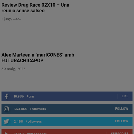
Review Drag Race 02X10 – Una
reunió sense salseo
1 juny, 2022
Alex Marteen a ‘marICONES’ amb
FUTURACHICAPOP
30 maig, 2022
16,985
Fans
LIKE
564,865
Followers
FOLLOW
2,458
Followers
FOLLOW
61,453
Subscribers
SUBSCRIBE