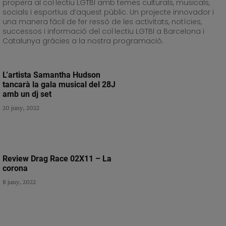
propera al col·lectiu LGTBI amb temes culturals, musicals,
socials i esportius d’aquest públic. Un projecte innovador i
una manera fàcil de fer ressò de les activitats, notícies,
successos i informació del col·lectiu LGTBI a Barcelona i
Catalunya gràcies a la nostra programació.
L’artista Samantha Hudson
tancarà la gala musical del 28J
amb un dj set
20 juny, 2022
Review Drag Race 02X11 – La
corona
8 juny, 2022