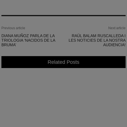
Previous article
Next article
DIANA MUÑOZ PARLA DE LA
RAÜL BALAM RUSCALLEDA I
TRIOLOGIA ‘NACIDOS DE LA
LES NOTICIES DE LA NOSTRA
BRUMA’
AUDIENCIA!
Related Posts