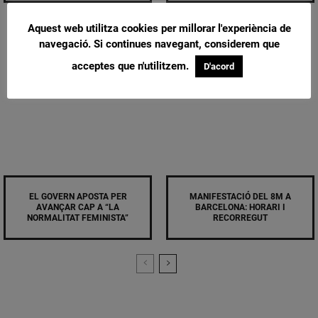
Aquest web utilitza cookies per millorar l'experiència de
navegació. Si continues navegant, considerem que
acceptes que n'utilitzem.
D'acord
EL GOVERN APOSTA PER
MANIFESTACIÓ DEL 8M A
AVANÇAR CAP A “LA
BARCELONA: HORARI I
NORMALITAT FEMINISTA”
RECORREGUT