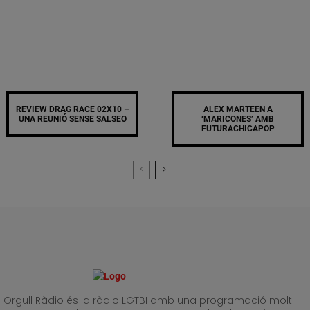
REVIEW DRAG RACE 02X10 –
ALEX MARTEEN A
UNA REUNIÓ SENSE SALSEO
‘MARICONES’ AMB
FUTURACHICAPOP
Orgull Ràdio és la ràdio LGTBI amb una programació molt