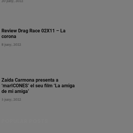
20 juny, 2022
Review Drag Race 02X11 – La
corona
8 juny, 2022
Zaida Carmona presenta a
‘marICONES’ el seu film ‘La amiga
de mi amiga’
5 juny, 2022
POPULAR POSTS