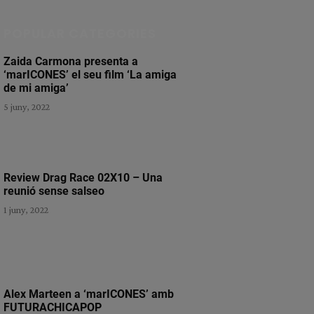
POPULAR CATEGORIES
Zaida Carmona presenta a
‘marICONES’ el seu film ‘La amiga
de mi amiga’
5 juny, 2022
Review Drag Race 02X10 – Una
reunió sense salseo
1 juny, 2022
Alex Marteen a ‘marICONES’ amb
FUTURACHICAPOP