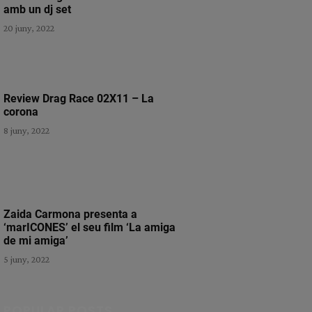
amb un dj set
20 juny, 2022
Review Drag Race 02X11 – La
corona
8 juny, 2022
Zaida Carmona presenta a
‘marICONES’ el seu film ‘La amiga
de mi amiga’
5 juny, 2022
POPULAR POSTS