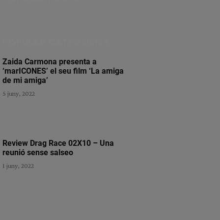
POPULAR CATEGORIES
Zaida Carmona presenta a
‘marICONES’ el seu film ‘La amiga
de mi amiga’
5 juny, 2022
Review Drag Race 02X10 – Una
reunió sense salseo
1 juny, 2022