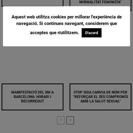
NORMALITAT FEMINISTA”
Aquest web utilitza cookies per millorar l'experiència de
navegació. Si continues navegant, considerem que
acceptes que n'utilitzem.
D'acord
MANIFESTACIÓ DEL 8M A
STOP SIDA CANVIA DE NOM PER
BARCELONA: HORARI I
“REFORÇAR EL SEU COMPROMÍS
RECORREGUT
AMB LA SALUT SEXUAL”