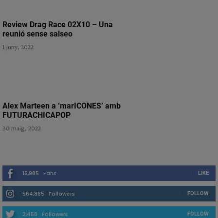
Review Drag Race 02X10 – Una
reunió sense salseo
1 juny, 2022
Alex Marteen a ‘marICONES’ amb
FUTURACHICAPOP
30 maig, 2022
16,985
Fans
LIKE
564,865
Followers
FOLLOW
2,458
Followers
FOLLOW