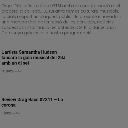
Orgull Ràdio és la ràdio LGTBI amb una programació molt
propera al col·lectiu LGTBI amb temes culturals, musicals,
socials i esportius d’aquest públic. Un projecte innovador i
una manera fàcil de fer ressò de les activitats, notícies,
successos i informació del col·lectiu LGTBI a Barcelona i
Catalunya gràcies a la nostra programació.
L’artista Samantha Hudson
tancarà la gala musical del 28J
amb un dj set
20 juny, 2022
Review Drag Race 02X11 – La
corona
8 juny, 2022