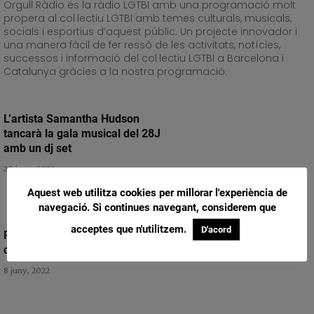
Orgull Ràdio és la ràdio LGTBI amb una programació molt
propera al col·lectiu LGTBI amb temes culturals, musicals,
socials i esportius d’aquest públic. Un projecte innovador i
una manera fàcil de fer ressò de les activitats, notícies,
successos i informació del col·lectiu LGTBI a Barcelona i
Catalunya gràcies a la nostra programació.
L’artista Samantha Hudson
tancarà la gala musical del 28J
amb un dj set
20 juny, 2022
Aquest web utilitza cookies per millorar l'experiència de
navegació. Si continues navegant, considerem que
acceptes que n'utilitzem.
D'acord
Review Drag Race 02X11 – La
corona
8 juny, 2022