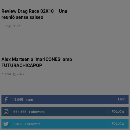
Review Drag Race 02X10 – Una
reunió sense salseo
1 juny, 2022
Alex Marteen a ‘marICONES’ amb
FUTURACHICAPOP
30 maig, 2022
16,985
Fans
LIKE
564,865
Followers
FOLLOW
2,458
Followers
FOLLOW