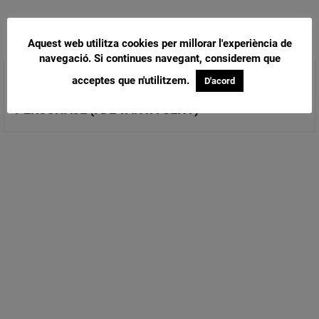
Aquest web utilitza cookies per millorar l'experiència de
navegació. Si continues navegant, considerem que
acceptes que n'utilitzem.
QUIN ORGULL!
D'acord
LA SOLEDAT EN PANDÈMIA DE PERSONAJE
PERSONAJE (I DE TANTA GENT)