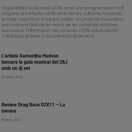
Orgull Ràdio és la ràdio LGTBI amb una programació molt
propera al col·lectiu LGTBI amb temes culturals, musicals,
socials i esportius d’aquest públic. Un projecte innovador i
una manera fàcil de fer ressò de les activitats, notícies,
successos i informació del col·lectiu LGTBI a Barcelona i
Catalunya gràcies a la nostra programació.
L’artista Samantha Hudson
tancarà la gala musical del 28J
amb un dj set
20 juny, 2022
Review Drag Race 02X11 – La
corona
8 juny, 2022