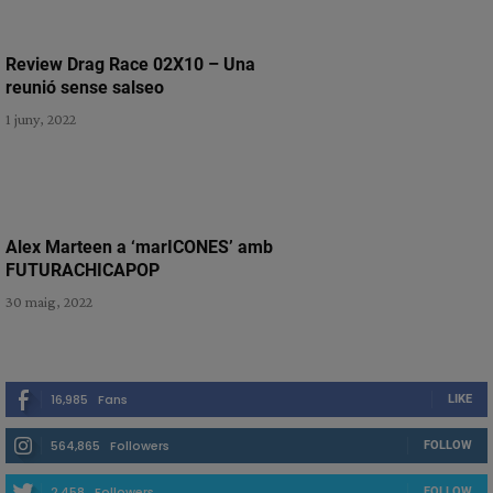
Review Drag Race 02X10 – Una
reunió sense salseo
1 juny, 2022
Alex Marteen a ‘marICONES’ amb
FUTURACHICAPOP
30 maig, 2022
16,985
Fans
LIKE
564,865
Followers
FOLLOW
2,458
Followers
FOLLOW