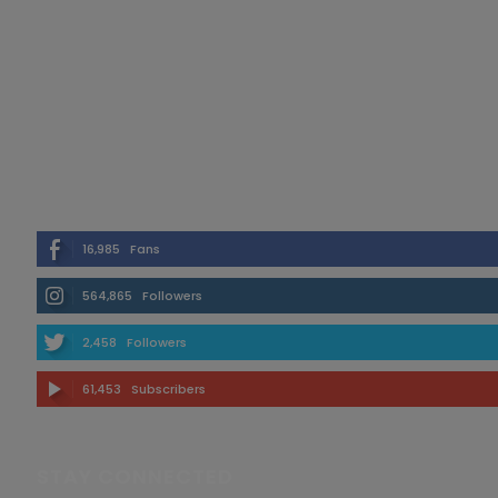
16,985
Fans
564,865
Followers
2,458
Followers
61,453
Subscribers
STAY CONNECTED