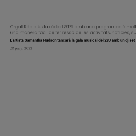
Orgull Ràdio és la ràdio LGTBI amb una programació molt p
una manera fàcil de fer ressò de les activitats, notícies,
L’artista Samantha Hudson tancarà la gala musical del 28J amb un dj set
20 juny, 2022