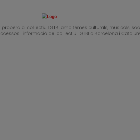
ropera al col·lectiu LGTBI amb temes culturals, musicals, socia
 successos i informació del col·lectiu LGTBI a Barcelona i Catal