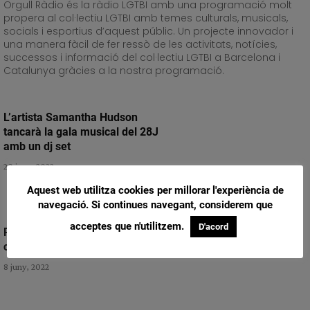
Orgull Ràdio és la ràdio LGTBI amb una programació molt
propera al col·lectiu LGTBI amb temes culturals, musicals,
socials i esportius d’aquest públic. Un projecte innovador i
una manera fàcil de fer ressò de les activitats, notícies,
successos i informació del col·lectiu LGTBI a Barcelona i
Catalunya gràcies a la nostra programació.
L’artista Samantha Hudson
tancarà la gala musical del 28J
amb un dj set
20 juny, 2022
Aquest web utilitza cookies per millorar l'experiència de
navegació. Si continues navegant, considerem que
acceptes que n'utilitzem.
D'acord
Review Drag Race 02X11 – La
corona
8 juny, 2022