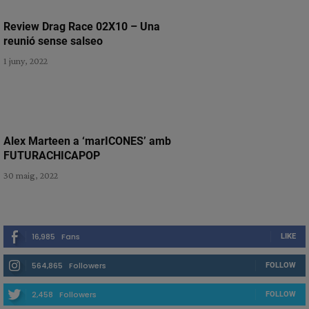
Review Drag Race 02X10 – Una
reunió sense salseo
1 juny, 2022
Alex Marteen a ‘marICONES’ amb
FUTURACHICAPOP
30 maig, 2022
16,985
Fans
LIKE
564,865
Followers
FOLLOW
2,458
Followers
FOLLOW