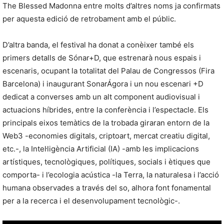
The Blessed Madonna entre molts d’altres noms ja confirmats
per aquesta edició de retrobament amb el públic.
D’altra banda, el festival ha donat a conèixer també els
primers detalls de Sónar+D, que estrenarà nous espais i
escenaris, ocupant la totalitat del Palau de Congressos (Fira
Barcelona) i inaugurant SonarÁgora i un nou escenari +D
dedicat a converses amb un alt component audiovisual i
actuacions híbrides, entre la conferència i l’espectacle. Els
principals eixos temàtics de la trobada giraran entorn de la
Web3 -economies digitals, criptoart, mercat creatiu digital,
etc.-, la Intel·ligència Artificial (IA) -amb les implicacions
artístiques, tecnològiques, polítiques, socials i ètiques que
comporta- i l’ecologia acústica -la Terra, la naturalesa i l’acció
humana observades a través del so, alhora font fonamental
per a la recerca i el desenvolupament tecnològic-.