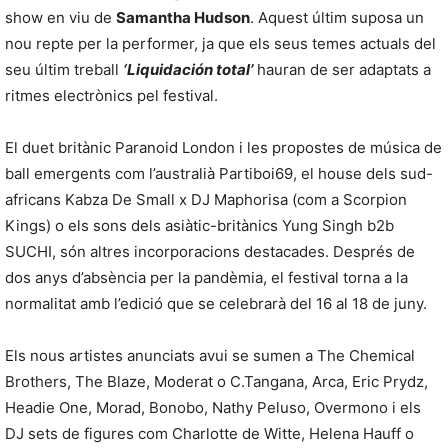
show en viu de
Samantha Hudson
. Aquest últim suposa un
nou repte per la performer, ja que els seus temes actuals del
seu últim treball
‘Liquidación total’
hauran de ser adaptats a
ritmes electrònics pel festival.
El duet britànic Paranoid London i les propostes de música de
ball emergents com l’australià Partiboi69, el house dels sud-
africans Kabza De Small x DJ Maphorisa (com a Scorpion
Kings) o els sons dels asiàtic-britànics Yung Singh b2b
SUCHI, són altres incorporacions destacades. Després de
dos anys d’absència per la pandèmia, el festival torna a la
normalitat amb l’edició que se celebrarà del 16 al 18 de juny.
Els nous artistes anunciats avui se sumen a The Chemical
Brothers, The Blaze, Moderat o C.Tangana, Arca, Eric Prydz,
Headie One, Morad, Bonobo, Nathy Peluso, Overmono i els
DJ sets de figures com Charlotte de Witte, Helena Hauff o