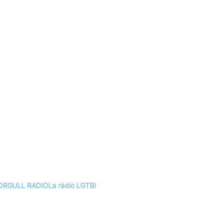
ORGULL RADIO
La ràdio LGTBI