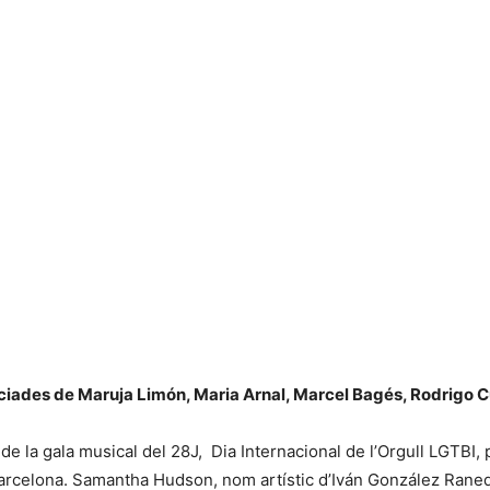
unciades de Maruja Limón, Maria Arnal, Marcel Bagés, Rodrigo
de la gala musical del 28J, Dia Internacional de l’Orgull LGTBI, p
Barcelona. Samantha Hudson, nom artístic d’Iván González Ranedo,