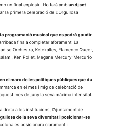
I amb un final explosiu. Ho farà amb
un dj set
car la primera celebració de L’Orgullosa
da programació musical que es podrà gaudir
d’arribada fins a completar aforament. La
adise Orchestra, Ketekalles, Flamenco Queer,
alami, Ken Pollet, Megane Mercury ‘Mercurio
en el marc de les polítiques públiques que du
’emmarca en el mes i mig de celebració de
en aquest mes de juny la seva màxima intensitat.
 dreta a les institucions, l’Ajuntament de
rgullosa de la seva diversitat i posicionar-se
rcelona es posicionarà clarament i