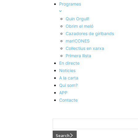
Programes
Quin Orgull!
Obrim el meló
Cazadores de girlbands
marICONES
Col·lectius en xarxa
Primera llista
En directe
Noticies
A la carta
Qui som?
APP
Contacte
Search