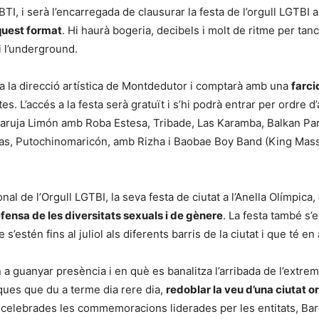
 LGBTI, i serà l’encarregada de clausurar la festa de l’orgull LGTB
aquest format
. Hi haurà bogeria, decibels i molt de ritme per tan
i l’underground.
sota la direcció artística de Montdedutor i comptarà amb una
farci
tes. L’accés a la festa serà gratuït i s’hi podrà entrar per ordre 
aruja Limón amb Roba Estesa, Tribade, Las Karamba, Balkan Par
as, Putochinomaricón, amb Rizha i Baobae Boy Band (King Mass
al de l’Orgull LGTBI, la seva festa de ciutat a l’Anella Olímpica,
fensa de les diversitats sexuals i de gènere
. La festa també s
s’estén fins al juliol als diferents barris de la ciutat i que té 
 guanyar presència i en què es banalitza l’arribada de l’extrema
iques que du a terme dia rere dia,
redoblar la veu d’una ciutat o
p celebrades les commemoracions liderades per les entitats, Ba