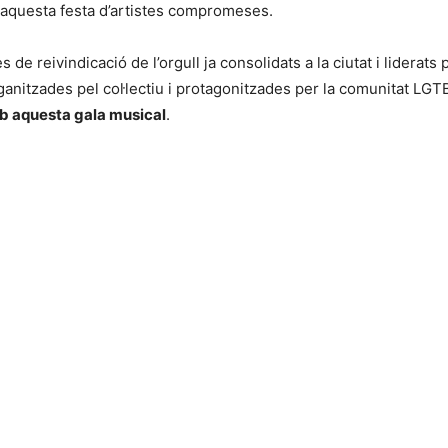
 aquesta festa d’artistes compromeses.
 de reivindicació de l’orgull ja consolidats a la ciutat i liderats
anitzades pel col·lectiu i protagonitzades per la comunitat LGT
mb aquesta gala musical
.