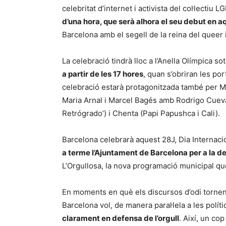
celebritat d’internet i activista del col·lectiu
d’una hora, que serà alhora el seu debut en 
Barcelona amb el segell de la reina del queer 
La celebració tindrà lloc a l’Anella Olímpica 
a partir de les 17 hores
, quan s’obriran les por
celebració estarà protagonitzada també per M
Maria Arnal i Marcel Bagés amb Rodrigo Cuev
Retrógrado’) i Chenta (Papi Papushca i Cali).
Barcelona celebrarà aquest 28J, Dia Internacion
a terme l’Ajuntament de Barcelona per a la de
L’Orgullosa, la nova programació municipal que 
En moments en què els discursos d’odi tornen a
Barcelona vol, de manera paral·lela a les polít
clarament en defensa de l’orgull
. Així, un co