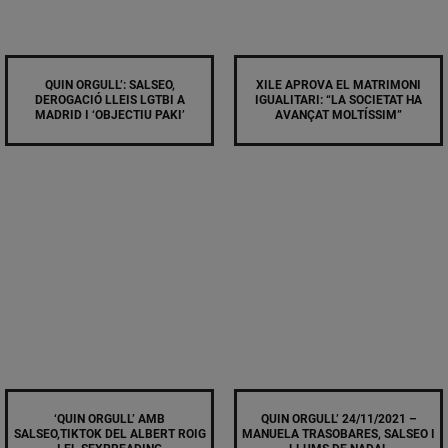
QUIN ORGULL’: SALSEO,
XILE APROVA EL MATRIMONI
DEROGACIÓ LLEIS LGTBI A
IGUALITARI: “LA SOCIETAT HA
MADRID I ‘OBJECTIU PAKI’
AVANÇAT MOLTÍSSIM”
‘QUIN ORGULL’ AMB
QUIN ORGULL’ 24/11/2021 –
SALSEO,TIKTOK DEL ALBERT ROIG
MANUELA TRASOBARES, SALSEO I