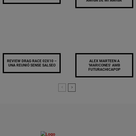
AMIGA DE MI AMIGA’
REVIEW DRAG RACE 02X10 –
ALEX MARTEEN A
UNA REUNIÓ SENSE SALSEO
‘MARICONES’ AMB
FUTURACHICAPOP