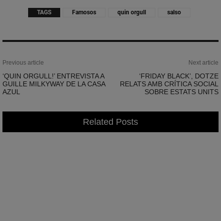
TAGS
Famosos
quin orgull
salso
Previous article
Next article
‘QUIN ORGULL!’ ENTREVISTA A
‘FRIDAY BLACK’, DOTZE
GUILLE MILKYWAY DE LA CASA
RELATS AMB CRÍTICA SOCIAL
AZUL
SOBRE ESTATS UNITS
Related Posts