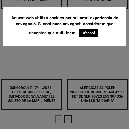
I EL SEXPREADING
LLUMS DE NADAL
Aquest web utilitza cookies per millorar l'experiència de
navegació. Si continues navegant, considerem que
acceptes que n'utilitzem.
D'acord
‘QUIN ORGULL’ 17/11/2021 –
ALÉRGICAS AL POLEN
L’ÈXIT DE JOSEP FERRÉ,
PRESENTEN ‘DE SOBRETAULA’: “EL
IMITADOR DE SALVAME’ I EL
FET DE SER JOVES ENS SUPOSA
SALSEO DE LA MAR JIMÉNEZ
UNA LLUITA DIARIA”