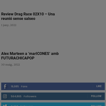
Review Drag Race 02X10 – Una
reunió sense salseo
1 juny, 2022
Alex Marteen a ‘marICONES’ amb
FUTURACHICAPOP
30 maig, 2022
16,985
Fans
LIKE
564,865
Followers
FOLLOW