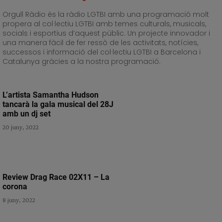
Orgull Ràdio és la ràdio LGTBI amb una programació molt
propera al col·lectiu LGTBI amb temes culturals, musicals,
socials i esportius d’aquest públic. Un projecte innovador i
una manera fàcil de fer ressò de les activitats, notícies,
successos i informació del col·lectiu LGTBI a Barcelona i
Catalunya gràcies a la nostra programació.
L’artista Samantha Hudson
tancarà la gala musical del 28J
amb un dj set
20 juny, 2022
Review Drag Race 02X11 – La
corona
8 juny, 2022