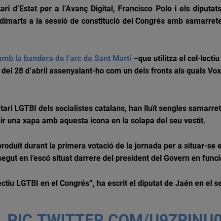
ari d’Estat per a l’Avanç Digital,
Francisco
Polo i els diputat
dimarts a la sessió de constitució del Congrés amb samarrete
mb la bandera de l’arc de Sant Martí
–que utilitza el col·lecti
 del 28 d’abril assenyalant-ho com un dels fronts als quals
Vox
tari
LGTBI
dels socialistes catalans, han lluït sengles samarr
uir una xapa amb aquesta icona en la solapa del seu vestit.
roduït durant la primera votació de la jornada per a situar-se 
segut en l’escó situat darrere del president del Govern en fun
ectiu
LGTBI
en el Congrés”, ha escrit el diputat de Jaén en el 
.
PIC.TWITTER.COM/U9ZRINU