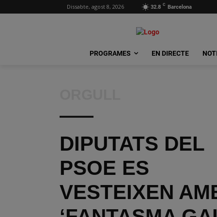
C
Dissabte, agost 8, 2026
32.8
Barcelona
PROGRAMES
EN DIRECTE
NOT
ORGULL
DIPUTATS DEL
PSOE ES
VESTEIXEN AM
‘FANTASMA GAI