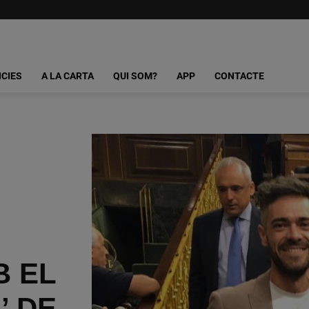
ICIES
A LA CARTA
QUI SOM?
APP
CONTACTE
B EL
’ DE