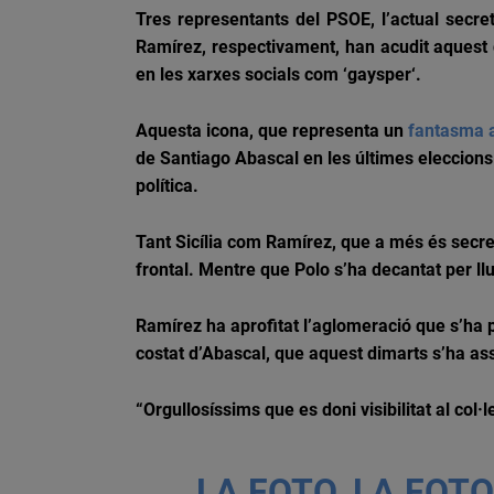
Tres representants del PSOE, l’actual secret
Ramírez, respectivament, han acudit aquest 
en les xarxes socials com ‘
gaysper
‘.
Aquesta icona, que representa un
fantasma a
de Santiago
Abascal
en les últimes eleccions
política.
Tant Sicília com Ramírez, que a més és secre
frontal. Mentre que Polo s’ha decantat per ll
Ramírez ha aprofitat l’aglomeració que s’ha p
costat d’
Abascal
, que aquest dimarts s’ha as
“Orgullosíssims que es doni visibilitat al col·l
LA FOTO, LA FOTO