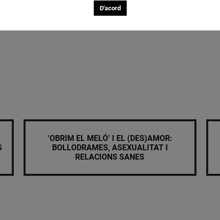
D'acord
‘OBRIM EL MELÓ’ I EL (DES)AMOR:
S
BOLLODRAMES, ASEXUALITAT I
RELACIONS SANES