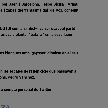
s per Jaén i Barcelona,
Felipe
Sicília i Arnau
s i xapes del ‘fantasma gai’ de
Vox
, conegut
u
LGTBI
com a símbol–, va ser usat pel partit
anava a plantar “batalla” en la seva labor
etes blanques amb ‘
gaysper
‘ dibuixat en el seu
en les escales de l’Hemicicle que passaven al
cions, Pedro Sánchez.
seu compte personal de Twitter.
03A