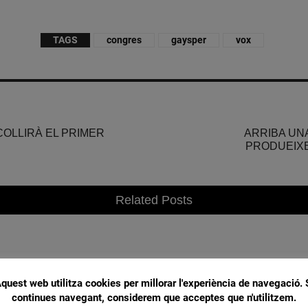
TAGS
congres
gaysper
vox
COLLIRÀ EL PRIMER
ARRIBA UNA
PRODUEIX
Related Posts
quest web utilitza cookies per millorar l'experiència de navegació. 
continues navegant, considerem que acceptes que n'utilitzem.