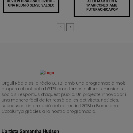
REVIEW DRAG RACE 02X10 –
ALEX MARTEEN A
UNA REUNIÓ SENSE SALSEO
‘MARICONES’ AMB
FUTURACHICAPOP
Orgull Ràdio és la ràdio LGTBI amb una programació molt
propera al col·lectiu LGTBI amb temes culturals, musicals,
socials i esportius d’aquest públic. Un projecte innovador i
una manera fàcil de fer ressò de les activitats, notícies,
successos i informació del col·lectiu LGTBI a Barcelona i
Catalunya gràcies a la nostra programació.
L’artista Samantha Hudson