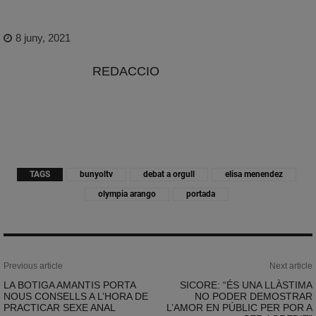
8 juny, 2021
REDACCIO
TAGS
bunyoltv
debat a orgull
elisa menendez
olympia arango
portada
Previous article
Next article
LA BOTIGA AMANTIS PORTA
SICORE: “ÉS UNA LLÀSTIMA
NOUS CONSELLS A L’HORA DE
NO PODER DEMOSTRAR
PRACTICAR SEXE ANAL
L’AMOR EN PÚBLIC PER POR A