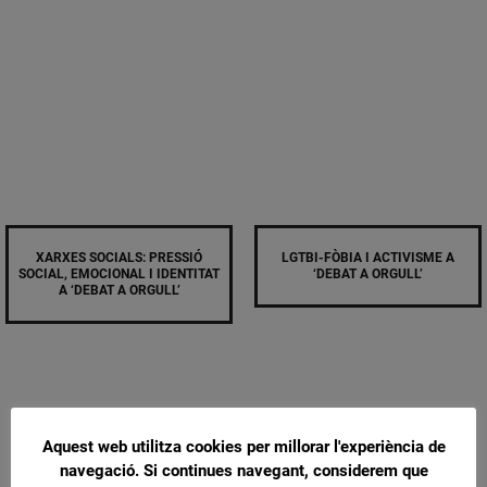
XARXES SOCIALS: PRESSIÓ
LGTBI-FÒBIA I ACTIVISME A
SOCIAL, EMOCIONAL I IDENTITAT
‘DEBAT A ORGULL’
A ‘DEBAT A ORGULL’
Aquest web utilitza cookies per millorar l'experiència de
navegació. Si continues navegant, considerem que