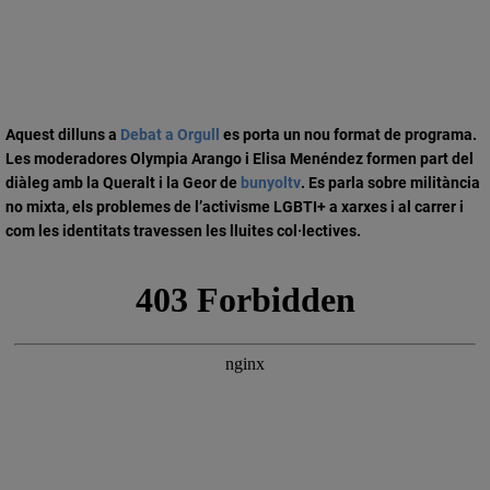
Aquest dilluns a
Debat a Orgull
es porta un
nou format de programa
.
Les moderadores
Olympia Arango i Elisa Menéndez formen part del
diàleg amb la Queralt i la Geor de
bunyoltv
. Es parla sobre militància
no mixta, els
problemes de l’activisme LGBTI+
a xarxes i al carrer i
com les identitats travessen les lluites col·lectives.