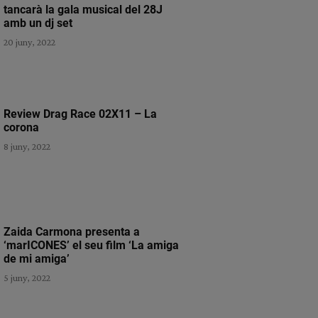
tancarà la gala musical del 28J
amb un dj set
20 juny, 2022
Review Drag Race 02X11 – La
corona
8 juny, 2022
Zaida Carmona presenta a
‘marICONES’ el seu film ‘La amiga
de mi amiga’
5 juny, 2022