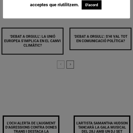
acceptes que n'utilitzem.
D'acord
‘DEBAT A ORGULL’: LA UNIÓ
‘DEBAT A ORGULL’: S’HI VAL TOT
EUROPEA S’IMPLICA EN EL CANVI
EN COMUNICACIÓ POLÍTICA?
CLIMÀTIC?
L’OCH ALERTA DE L’AUGMENT
L’ARTISTA SAMANTHA HUDSON
D’AGRESSIONS CONTRA DONES
TANCARÀ LA GALA MUSICAL
TRANS I DESTACA LA
DEL 28J AMB UN DJ SET