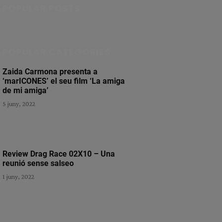
POPULAR POSTS
POPULAR CATEGORIES
Zaida Carmona presenta a
‘marICONES’ el seu film ‘La amiga
de mi amiga’
5 juny, 2022
Review Drag Race 02X10 – Una
reunió sense salseo
1 juny, 2022