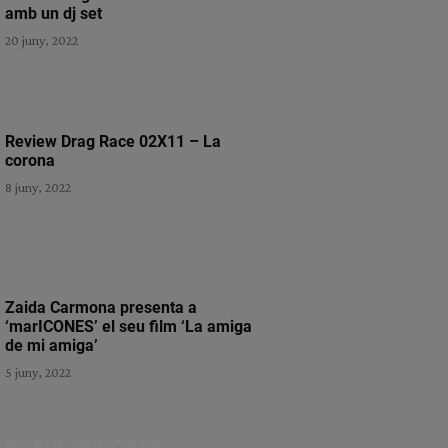
amb un dj set
20 juny, 2022
Review Drag Race 02X11 – La
corona
8 juny, 2022
Zaida Carmona presenta a
‘marICONES’ el seu film ‘La amiga
de mi amiga’
5 juny, 2022
POPULAR POSTS