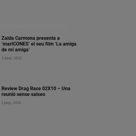
POPULAR CATEGORIES
Zaida Carmona presenta a
‘marICONES’ el seu film ‘La amiga
de mi amiga’
5 juny, 2022
Review Drag Race 02X10 – Una
reunió sense salseo
1 juny, 2022