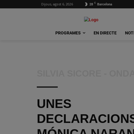
C
Dijous, agost 6, 2026
28
Barcelona
PROGRAMES
EN DIRECTE
NOT
SILVIA SICORE - OND
UNES
DECLARACION
MÓNICA NARA