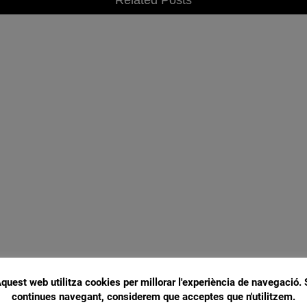
Related Posts
quest web utilitza cookies per millorar l'experiència de navegació. 
continues navegant, considerem que acceptes que n'utilitzem.
SILVIA SICORE: “ÉS MÉS DIFÍCIL EL