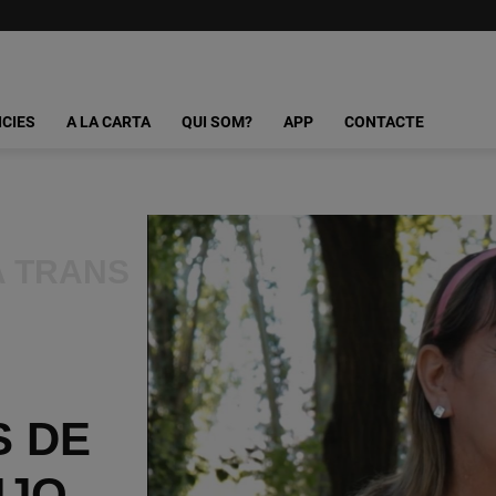
ICIES
A LA CARTA
QUI SOM?
APP
CONTACTE
A TRANS
S DE
NJO