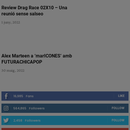
Review Drag Race 02X10 – Una
reunió sense salseo
1 juny, 2022
Alex Marteen a ‘marICONES’ amb
FUTURACHICAPOP
30 maig, 2022
16,985
Fans
LIKE
564,865
Followers
FOLLOW
2,458
Followers
FOLLOW