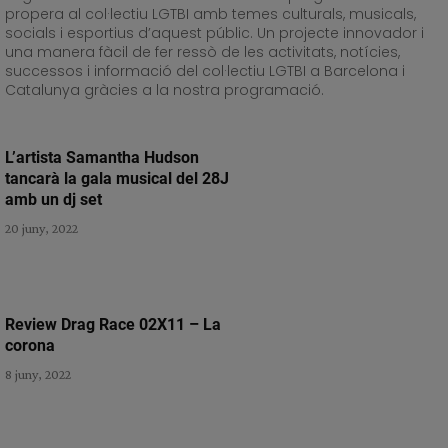
propera al col·lectiu LGTBI amb temes culturals, musicals,
socials i esportius d’aquest públic. Un projecte innovador i
una manera fàcil de fer ressò de les activitats, notícies,
successos i informació del col·lectiu LGTBI a Barcelona i
Catalunya gràcies a la nostra programació.
L’artista Samantha Hudson
tancarà la gala musical del 28J
amb un dj set
20 juny, 2022
Review Drag Race 02X11 – La
corona
8 juny, 2022