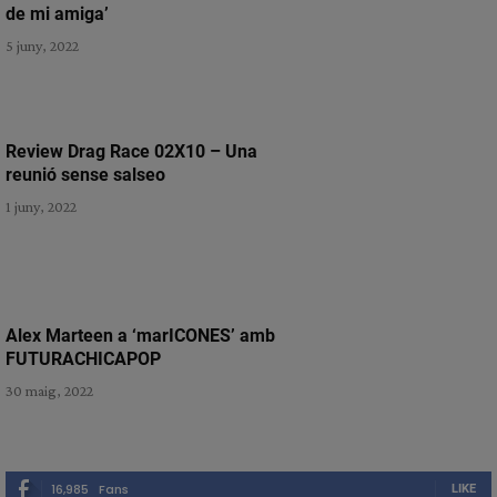
de mi amiga’
5 juny, 2022
Review Drag Race 02X10 – Una
reunió sense salseo
1 juny, 2022
Alex Marteen a ‘marICONES’ amb
FUTURACHICAPOP
30 maig, 2022
16,985
Fans
LIKE