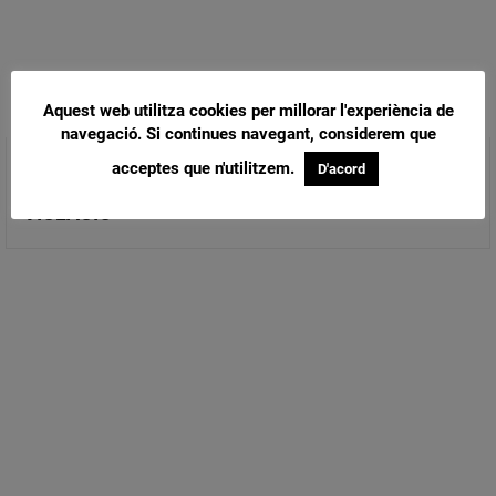
Aquest web utilitza cookies per millorar l'experiència de
navegació. Si continues navegant, considerem que
acceptes que n'utilitzem.
ELISABET DIONIS
D'acord
ELISABET DIONIS: “VIVIM EN LA CULTURA DE
VIOLACIÓ”