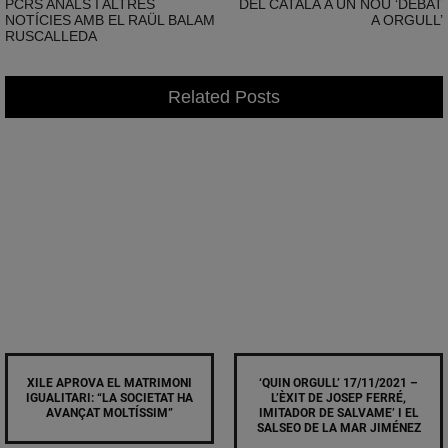
PCRS ANALS I ALTRES
DEL CATALÀ A UN NOU ‘DEBAT
NOTÍCIES AMB EL RAÜL BALAM
A ORGULL’
RUSCALLEDA
Related Posts
XILE APROVA EL MATRIMONI
‘QUIN ORGULL’ 17/11/2021 –
IGUALITARI: “LA SOCIETAT HA
L’ÈXIT DE JOSEP FERRÉ,
AVANÇAT MOLTÍSSIM”
IMITADOR DE SALVAME’ I EL
SALSEO DE LA MAR JIMÉNEZ