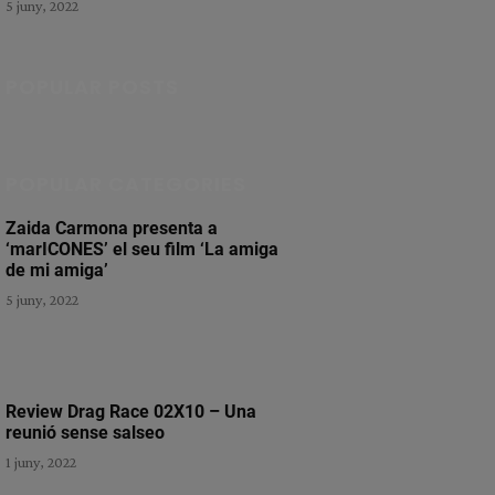
5 juny, 2022
POPULAR POSTS
POPULAR CATEGORIES
Zaida Carmona presenta a
‘marICONES’ el seu film ‘La amiga
de mi amiga’
5 juny, 2022
Review Drag Race 02X10 – Una
reunió sense salseo
1 juny, 2022