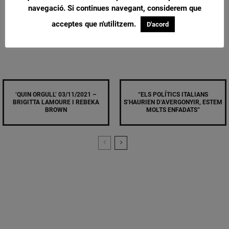
navegació. Si continues navegant, considerem que
acceptes que n'utilitzem.
D'acord
‘QUIN ORGULL’ 03/11/2021 –
“ELS POLÍTICS ITALIANS
BRIGITTA LAMOURE I REBEKA
S’HAURIEN D’AVERGONYIR, ESTEM
BROWN
MOLTS ENFADATS”