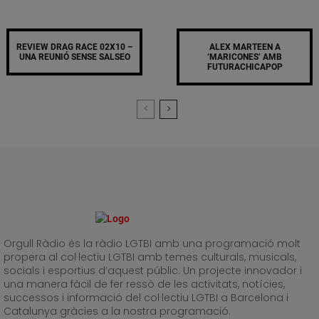
REVIEW DRAG RACE 02X10 –
ALEX MARTEEN A
UNA REUNIÓ SENSE SALSEO
‘MARICONES’ AMB
FUTURACHICAPOP
Orgull Ràdio és la ràdio LGTBI amb una programació molt
propera al col·lectiu LGTBI amb temes culturals, musicals,
socials i esportius d’aquest públic. Un projecte innovador i
una manera fàcil de fer ressò de les activitats, notícies,
successos i informació del col·lectiu LGTBI a Barcelona i
Catalunya gràcies a la nostra programació.