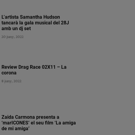
L’artista Samantha Hudson
tancarà la gala musical del 28J
amb un dj set
20 juny, 2022
Review Drag Race 02X11 – La
corona
8 juny, 2022
Zaida Carmona presenta a
‘marICONES’ el seu film ‘La amiga
de mi amiga’