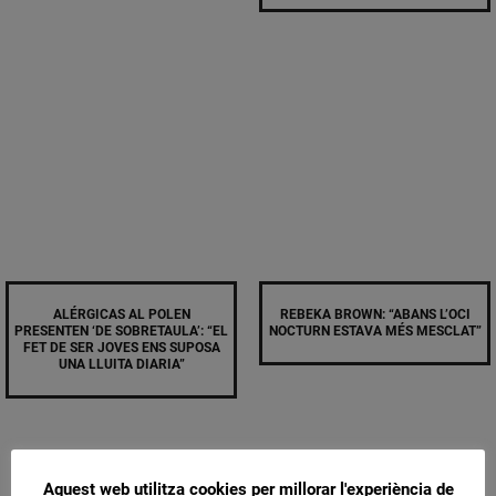
ALÉRGICAS AL POLEN
REBEKA BROWN: “ABANS L’OCI
PRESENTEN ‘DE SOBRETAULA’: “EL
NOCTURN ESTAVA MÉS MESCLAT”
FET DE SER JOVES ENS SUPOSA
UNA LLUITA DIARIA”
Aquest web utilitza cookies per millorar l'experiència de