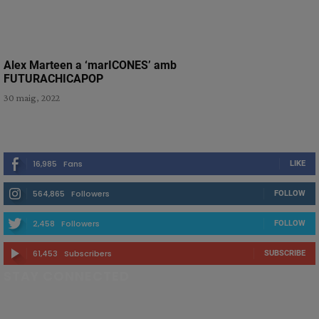
Alex Marteen a ‘marICONES’ amb
FUTURACHICAPOP
30 maig, 2022
16,985
Fans
LIKE
564,865
Followers
FOLLOW
2,458
Followers
FOLLOW
61,453
Subscribers
SUBSCRIBE
STAY CONNECTED