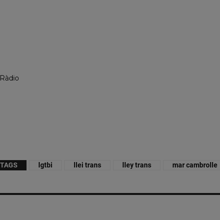
 Ràdio
TAGS
lgtbi
llei trans
lley trans
mar cambrolle