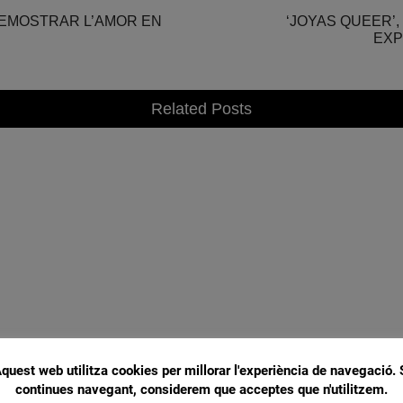
DEMOSTRAR L’AMOR EN
‘JOYAS QUEER’,
EXP
Related Posts
quest web utilitza cookies per millorar l'experiència de navegació. 
continues navegant, considerem que acceptes que n'utilitzem.