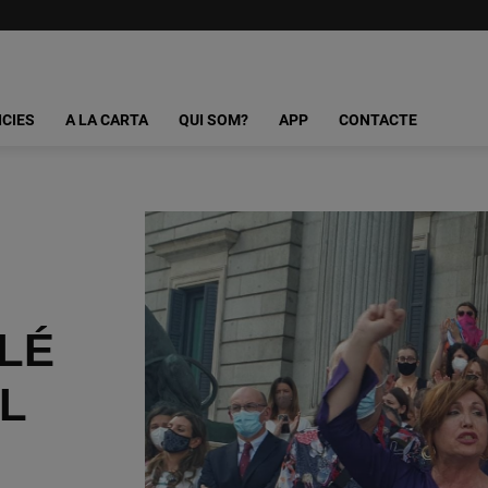
ICIES
A LA CARTA
QUI SOM?
APP
CONTACTE
LÉ
L