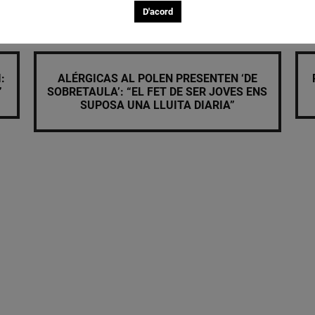
D'acord
:
ALÉRGICAS AL POLEN PRESENTEN ‘DE
”
SOBRETAULA’: “EL FET DE SER JOVES ENS
SUPOSA UNA LLUITA DIARIA”