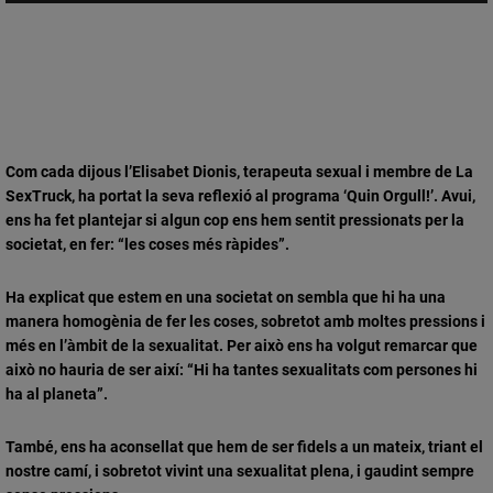
Com cada dijous l’Elisabet Dionis, terapeuta sexual i membre de La
SexTruck, ha portat la seva reflexió al programa ‘Quin Orgull!’. Avui,
ens ha fet plantejar si algun cop ens hem sentit pressionats per la
societat, en fer: “les coses més ràpides”.
Ha explicat que estem en una societat on sembla que hi ha una
manera homogènia de fer les coses, sobretot amb moltes pressions i
més en l’àmbit de la sexualitat. Per això ens ha volgut remarcar que
això no hauria de ser així: “Hi ha tantes sexualitats com persones hi
ha al planeta”.
També, ens ha aconsellat que hem de ser fidels a un mateix, triant el
nostre camí, i sobretot vivint una sexualitat plena, i gaudint sempre