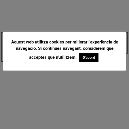
ALÉRGICAS AL POLEN
REBEKA BROWN: “ABANS L’OCI
Aquest web utilitza cookies per millorar l'experiència de
PRESENTEN ‘DE SOBRETAULA’: “EL
NOCTURN ESTAVA MÉS MESCLAT”
navegació. Si continues navegant, considerem que
FET DE SER JOVES ENS SUPOSA
UNA LLUITA DIARIA”
acceptes que n'utilitzem.
D'acord