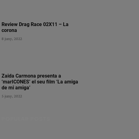
Review Drag Race 02X11 – La
corona
8 juny, 2022
Zaida Carmona presenta a
‘marICONES’ el seu film ‘La amiga
de mi amiga’
5 juny, 2022
POPULAR POSTS