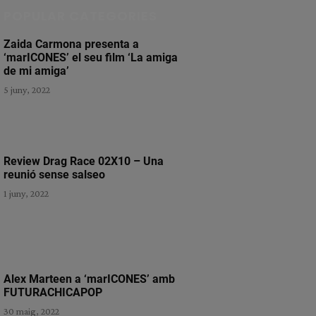
POPULAR CATEGORIES
Zaida Carmona presenta a
‘marICONES’ el seu film ‘La amiga
de mi amiga’
5 juny, 2022
Review Drag Race 02X10 – Una
reunió sense salseo
1 juny, 2022
Alex Marteen a ‘marICONES’ amb
FUTURACHICAPOP
30 maig, 2022