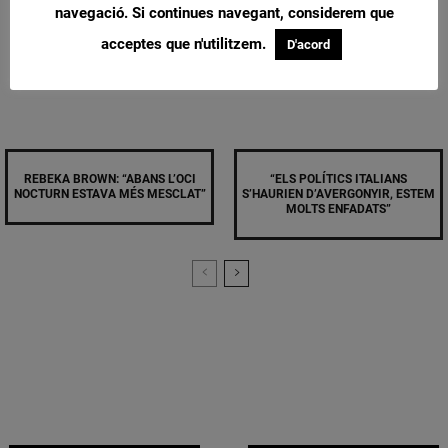
navegació. Si continues navegant, considerem que
acceptes que n'utilitzem.
D'acord
REBEKA BROWN: “ABANS L’OCI
“ELS POLÍTICS ITALIANS
NOCTURN ESTAVA MÉS MESCLAT”
S’HAURIEN D’AVERGONYIR, ESTEM
MOLTS ENFADATS”