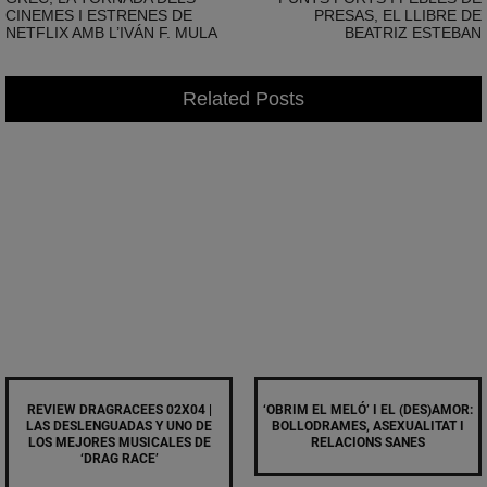
CINEMES I ESTRENES DE
PRESAS, EL LLIBRE DE
NETFLIX AMB L’IVÁN F. MULA
BEATRIZ ESTEBAN
Related Posts
REVIEW DRAGRACEES 02X04 |
‘OBRIM EL MELÓ’ I EL (DES)AMOR:
LAS DESLENGUADAS Y UNO DE
BOLLODRAMES, ASEXUALITAT I
LOS MEJORES MUSICALES DE
RELACIONS SANES
‘DRAG RACE’