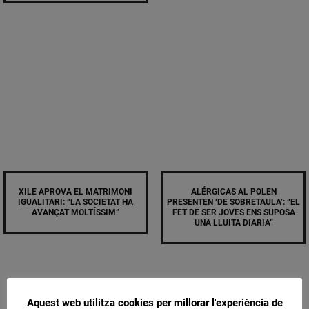
XILE APROVA EL MATRIMONI
ALÉRGICAS AL POLEN
IGUALITARI: “LA SOCIETAT HA
PRESENTEN ‘DE SOBRETAULA’: “EL
AVANÇAT MOLTÍSSIM”
FET DE SER JOVES ENS SUPOSA
UNA LLUITA DIARIA”
Aquest web utilitza cookies per millorar l'experiència de