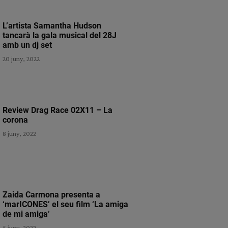
L’artista Samantha Hudson
tancarà la gala musical del 28J
amb un dj set
20 juny, 2022
Review Drag Race 02X11 – La
corona
8 juny, 2022
Zaida Carmona presenta a
‘marICONES’ el seu film ‘La amiga
de mi amiga’
5 juny, 2022