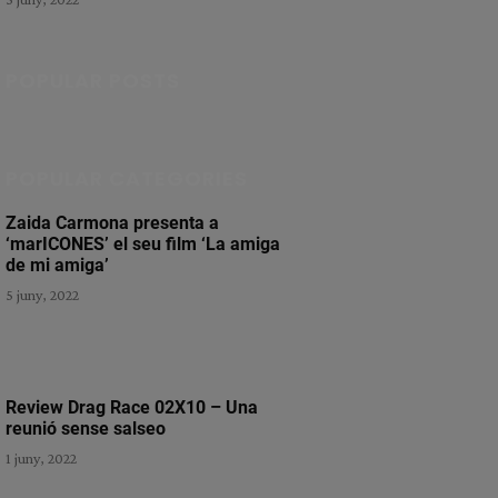
POPULAR POSTS
POPULAR CATEGORIES
Zaida Carmona presenta a
‘marICONES’ el seu film ‘La amiga
de mi amiga’
5 juny, 2022
Review Drag Race 02X10 – Una
reunió sense salseo
1 juny, 2022