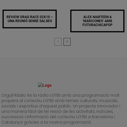
REVIEW DRAG RACE 02X10 –
ALEX MARTEEN A
UNA REUNIÓ SENSE SALSEO
‘MARICONES’ AMB
FUTURACHICAPOP
Orgull Ràdio és la ràdio LGTBI amb una programació molt
propera al col·lectiu LGTBI amb temes culturals, musicals,
socials i esportius d’aquest públic. Un projecte innovador i
una manera fàcil de fer ressò de les activitats, notícies,
successos i informació del col·lectiu LGTBI a Barcelona i
Catalunya gràcies a la nostra programació.