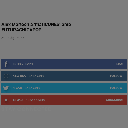
Alex Marteen a ‘marICONES’ amb
FUTURACHICAPOP
30 maig, 2022
16,985
Fans
LIKE
564,865
Followers
FOLLOW
2,458
Followers
FOLLOW
61,453
Subscribers
SUBSCRIBE
STAY CONNECTED