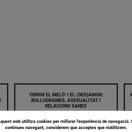
‘OBRIM EL MELÓ’ I EL (DES)AMOR:
S
BOLLODRAMES, ASEXUALITAT I
RELACIONS SANES
quest web utilitza cookies per millorar l'experiència de navegació. 
continues navegant, considerem que acceptes que n'utilitzem.