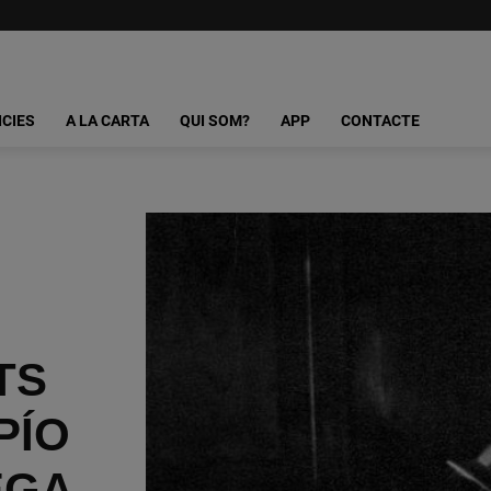
ICIES
A LA CARTA
QUI SOM?
APP
CONTACTE
TS
PÍO
EGA