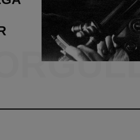
R
ORGUL