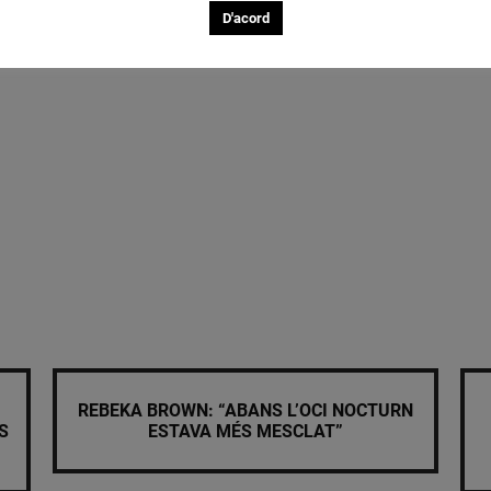
D'acord
REBEKA BROWN: “ABANS L’OCI NOCTURN
S
ESTAVA MÉS MESCLAT”