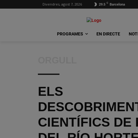
C
Divendres, agost 7, 2026
29.5
Barcelona
PROGRAMES
EN DIRECTE
NOT
ORGULL
ELS
DESCOBRIMEN
CIENTÍFICS DE 
DEL RÍO HORT