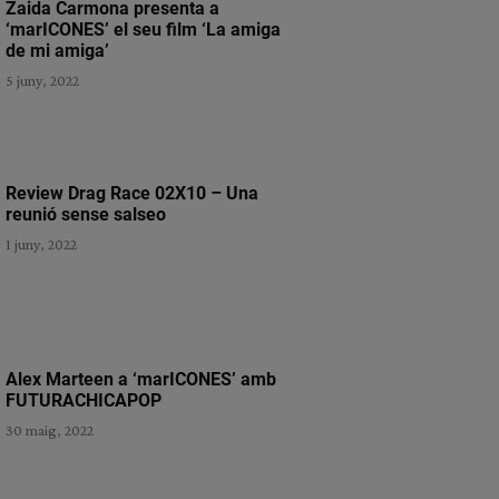
Zaida Carmona presenta a
‘marICONES’ el seu film ‘La amiga
de mi amiga’
5 juny, 2022
Review Drag Race 02X10 – Una
reunió sense salseo
1 juny, 2022
Alex Marteen a ‘marICONES’ amb
FUTURACHICAPOP
30 maig, 2022