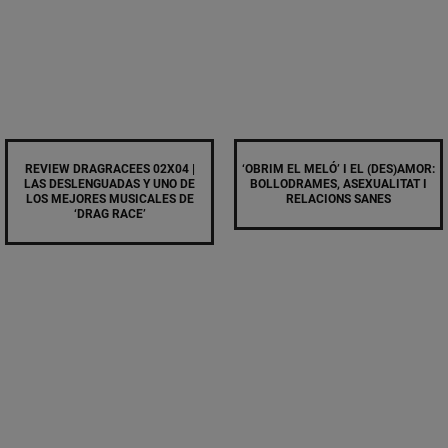
REVIEW DRAGRACEES 02X04 |
‘OBRIM EL MELÓ’ I EL (DES)AMOR:
LAS DESLENGUADAS Y UNO DE
BOLLODRAMES, ASEXUALITAT I
LOS MEJORES MUSICALES DE
RELACIONS SANES
‘DRAG RACE’