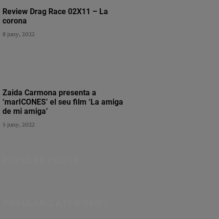
Review Drag Race 02X11 – La
corona
8 juny, 2022
Zaida Carmona presenta a
‘marICONES’ el seu film ‘La amiga
de mi amiga’
5 juny, 2022
POPULAR POSTS
POPULAR CATEGORIES