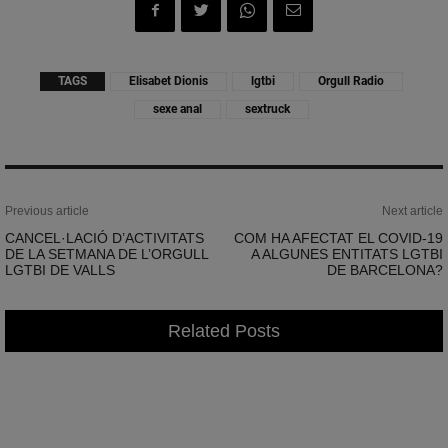
TAGS
Elisabet Dionis
lgtbi
Orgull Radio
sexe anal
sextruck
Previous article
Next article
CANCEL·LACIÓ D’ACTIVITATS
COM HA AFECTAT EL COVID-19
DE LA SETMANA DE L’ORGULL
A ALGUNES ENTITATS LGTBI
LGTBI DE VALLS
DE BARCELONA?
Related Posts