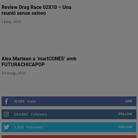
Review Drag Race 02X10 – Una
reunió sense salseo
1 juny, 2022
Alex Marteen a ‘marICONES’ amb
FUTURACHICAPOP
30 maig, 2022
16,985
Fans
LIKE
564,865
Followers
FOLLOW
2,458
Followers
FOLLOW