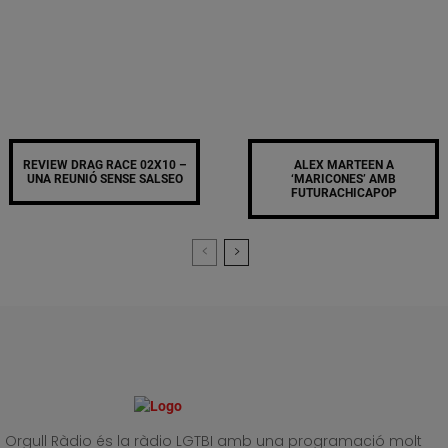
REVIEW DRAG RACE 02X10 –
ALEX MARTEEN A
UNA REUNIÓ SENSE SALSEO
‘MARICONES’ AMB
FUTURACHICAPOP
Orgull Ràdio és la ràdio LGTBI amb una programació molt