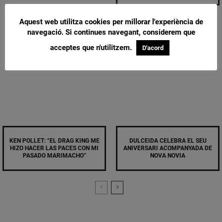
Aquest web utilitza cookies per millorar l'experiència de
navegació. Si continues navegant, considerem que
acceptes que n'utilitzem.
D'acord
KEN POLLET: “EL DRAG KING ME
DULCEIDA CELEBRA EL SEU
HIZO HACER LAS PACES CON MI
ANIVERSARI ACOMPANYADA DE
PASADO MARIMACHO”
NOVA NOVIA