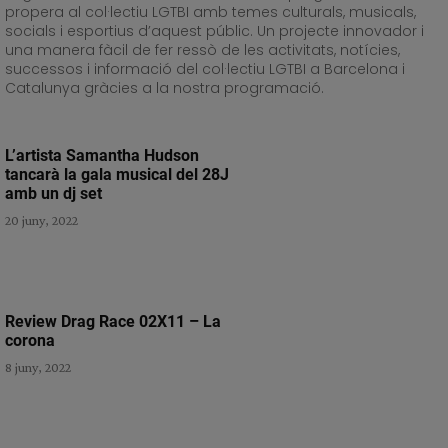
propera al col·lectiu LGTBI amb temes culturals, musicals,
socials i esportius d’aquest públic. Un projecte innovador i
una manera fàcil de fer ressò de les activitats, notícies,
successos i informació del col·lectiu LGTBI a Barcelona i
Catalunya gràcies a la nostra programació.
L’artista Samantha Hudson
tancarà la gala musical del 28J
amb un dj set
20 juny, 2022
Review Drag Race 02X11 – La
corona
8 juny, 2022